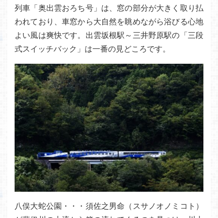
列車「奥出雲おろち号」は、窓の部分が大きく取り払
われており、車窓から大自然を眺めながら浴びる心地
よい風は爽快です。出雲坂根駅～三井野原駅の「三段
式スイッチバック」は一番の見どころです。
八俣大蛇公園・・・須佐之男命（スサノオノミコト）