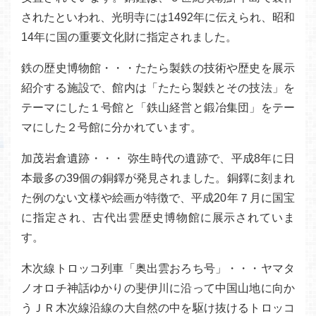
されたといわれ、光明寺には1492年に伝えられ、昭和
14年に国の重要文化財に指定されました。
鉄の歴史博物館・・・たたら製鉄の技術や歴史を展示
紹介する施設で、館内は「たたら製鉄とその技法」を
テーマにした１号館と「鉄山経営と鍛冶集団」をテー
マにした２号館に分かれています。
加茂岩倉遺跡・・・ 弥生時代の遺跡で、平成8年に日
本最多の39個の銅鐸が発見されました。銅鐸に刻まれ
た例のない文様や絵画が特徴で、平成20年７月に国宝
に指定され、古代出雲歴史博物館に展示されていま
す。
木次線トロッコ列車「奥出雲おろち号」・・・ヤマタ
ノオロチ神話ゆかりの斐伊川に沿って中国山地に向か
うＪＲ木次線沿線の大自然の中を駆け抜けるトロッコ