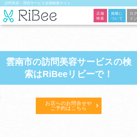
訪問美容・理容サービス全国検索サイト
店舗
掲載に
ロ
検索
ついて
イ
雲南市の訪問美容サービスの検
索はRiBeeリビーで！
お店へのお問合せや
ご予約はこちら