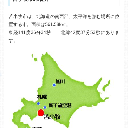
苫小牧市は、北海道の南西部、太平洋を臨む場所に位
置する市。面積は561.58k㎡。
東経141度36分34秒 北緯42度37分53秒にありま
す。