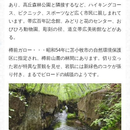
あり、高丘森林公園と隣接するなど、ハイキングコー
ス、ピクニック、スポーツなど広く市民に親しまれて
います。帯広百年記念館、みどりと花のセンター、お
びひろ動物園、彫刻の径、道立帯広美術館などがあ
る。
樽前ガロー・・・昭和54年に苫小牧市の自然環境保護
区に指定され、樽前山麓の林間にあります。切り立っ
た岩が特異な景観を見せ、岩肌には新緑色のコケが張
り付き、まるでビロードの絨毯のようです。