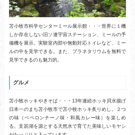
苫小牧市科学センターミール展示館・・・世界に１機
しか存在しない旧ソ連宇宙ステーション、ミールの予
備機を展示。実験室内部や無動対応トイレなど、ミー
ルの中を見学できる。また、プラネタリウムを無料で
見学できるのも魅力的。
グルメ
苫小牧ホッキやきそば・・・13年連続ホッキ貝水揚げ
日本一のまち苫小牧市で苫小牧ホッキ炙りめし。２つ
の味（ペペロンチーノ味・和風カレー味）を楽しめ
る。支笏湖を源とする天然水で育てた美味しいモヤシ
がたっぷりと入っています。