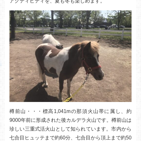
アクティビティを、夏も冬も楽しめます。
樽前山・・・標高1,041mの那須火山帯に属し、約
9000年前に形成された後カルデラ火山です。樽前山は
珍しい三重式活火山として知られています。市内から
七合目ヒュッテまで約60分、七合目から頂上まで約50