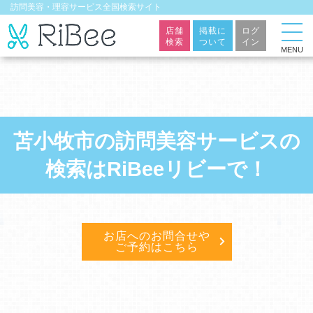
訪問美容・理容サービス全国検索サイト
店舗
掲載に
ログ
検索
ついて
イン
MENU
苫小牧市の訪問美容サービスの
検索はRiBeeリビーで！
お店へのお問合せや
ご予約はこちら