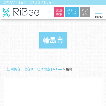
訪問美容・理容サービス全国検索サイト
店舗
掲載に
ログ
検索
ついて
イン
MENU
輪島市
訪問美容・理容サービス検索 | RiBee
>
輪島市