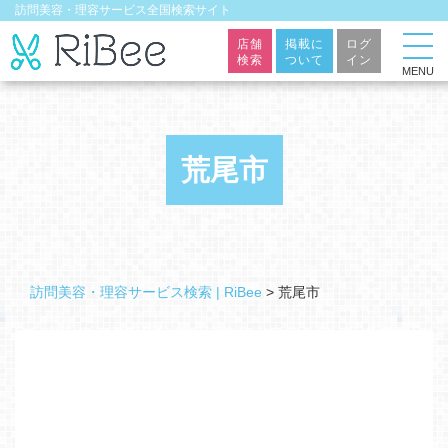
訪問美容・理容サービス全国検索サイト
店舗
掲載に
ログ
検索
ついて
イン
MENU
荒尾市
訪問美容・理容サービス検索 | RiBee
>
荒尾市