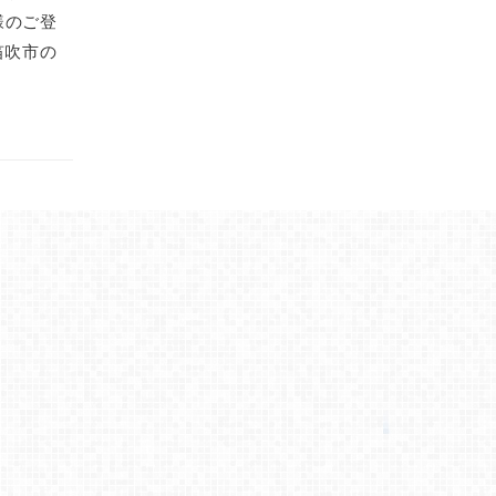
様のご登
笛吹市の