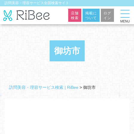
訪問美容・理容サービス全国検索サイト
店舗
掲載に
ログ
検索
ついて
イン
MENU
御坊市
訪問美容・理容サービス検索 | RiBee
>
御坊市