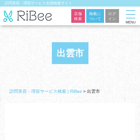
訪問美容・理容サービス全国検索サイト
店舗
掲載に
ログ
検索
ついて
イン
MENU
出雲市
訪問美容・理容サービス検索 | RiBee
>
出雲市