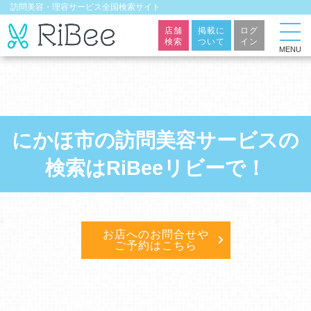
訪問美容・理容サービス全国検索サイト
店舗
掲載に
ログ
検索
ついて
イン
MENU
にかほ市の訪問美容サービスの
検索はRiBeeリビーで！
お店へのお問合せや
ご予約はこちら