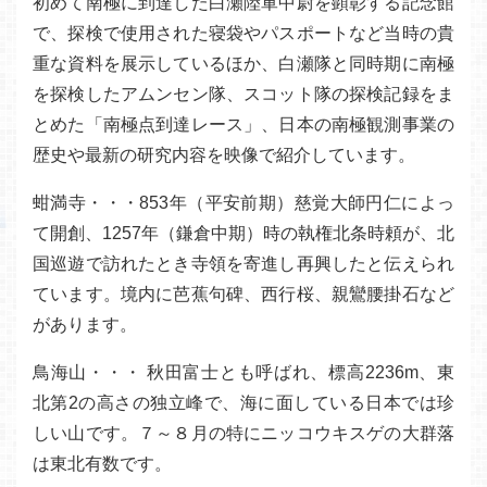
初めて南極に到達した白瀬陸軍中尉を顕彰する記念館
で、探検で使用された寝袋やパスポートなど当時の貴
重な資料を展示しているほか、白瀬隊と同時期に南極
を探検したアムンセン隊、スコット隊の探検記録をま
とめた「南極点到達レース」、日本の南極観測事業の
歴史や最新の研究内容を映像で紹介しています。
蚶満寺・・・853年（平安前期）慈覚大師円仁によっ
て開創、1257年（鎌倉中期）時の執権北条時頼が、北
国巡遊で訪れたとき寺領を寄進し再興したと伝えられ
ています。境内に芭蕉句碑、西行桜、親鸞腰掛石など
があります。
鳥海山・・・ 秋田富士とも呼ばれ、標高2236m、東
北第2の高さの独立峰で、海に面している日本では珍
しい山です。７～８月の特にニッコウキスゲの大群落
は東北有数です。