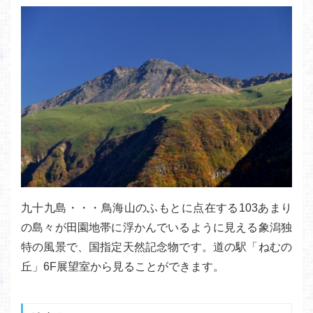
九十九島・・・鳥海山のふもとに点在する103あまり
の島々が田園地帯に浮かんでいるように見える象潟独
特の風景で、国指定天然記念物です。道の駅「ねむの
丘」6F展望室から見ることができます。