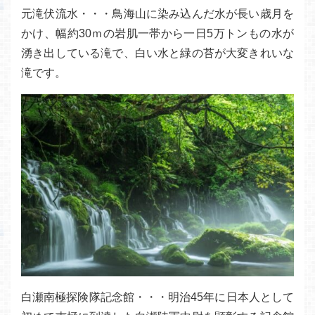
元滝伏流水・・・鳥海山に染み込んだ水が長い歳月を
かけ、幅約30ｍの岩肌一帯から一日5万トンもの水が
湧き出している滝で、白い水と緑の苔が大変きれいな
滝です。
白瀬南極探険隊記念館・・・明治45年に日本人として