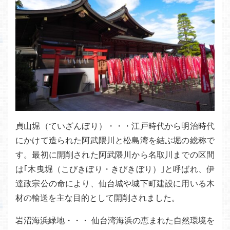
貞山堀（ていざんぼり）・・・江戸時代から明治時代
にかけて造られた阿武隈川と松島湾を結ぶ堀の総称で
す。最初に開削された阿武隈川から名取川までの区間
は｢木曳堀（こびきぼり・きびきぼり）｣と呼ばれ、伊
達政宗公の命により、仙台城や城下町建設に用いる木
材の輸送を主な目的として開削されました。
岩沼海浜緑地・・・ 仙台湾海浜の恵まれた自然環境を