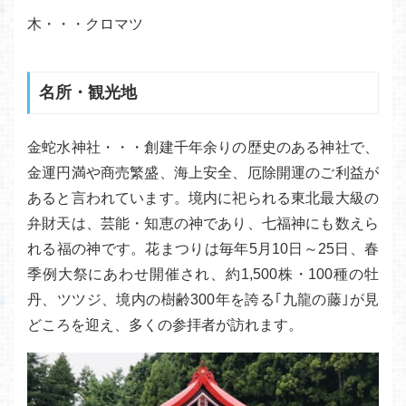
木・・・クロマツ
名所・観光地
金蛇水神社・・・創建千年余りの歴史のある神社で、
金運円満や商売繁盛、海上安全、厄除開運のご利益が
あると言われています。境内に祀られる東北最大級の
弁財天は、芸能・知恵の神であり、七福神にも数えら
れる福の神です。花まつりは毎年5月10日～25日、春
季例大祭にあわせ開催され、約1,500株・100種の牡
丹、ツツジ、境内の樹齢300年を誇る｢九龍の藤｣が見
どころを迎え、多くの参拝者が訪れます。