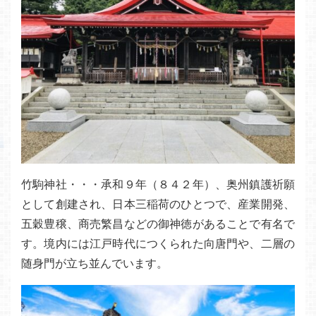
竹駒神社・・・承和９年（８４２年）、奥州鎮護祈願
として創建され、日本三稲荷のひとつで、産業開発、
五穀豊穣、商売繁昌などの御神徳があることで有名で
す。境内には江戸時代につくられた向唐門や、二層の
随身門が立ち並んでいます。