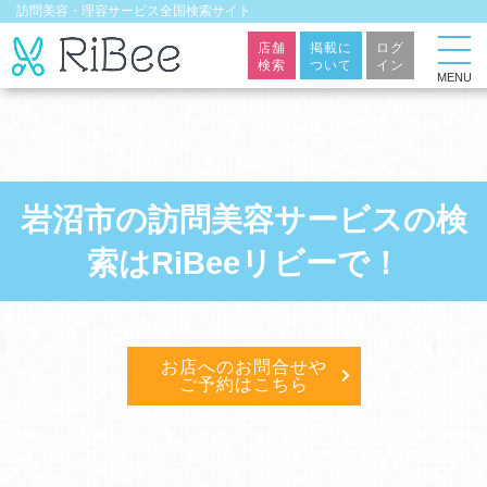
訪問美容・理容サービス全国検索サイト
店舗
掲載に
ログ
検索
ついて
イン
MENU
岩沼市の訪問美容サービスの検
索はRiBeeリビーで！
お店へのお問合せや
ご予約はこちら