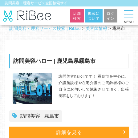
訪問美容・理容サービス全国検索サイト
店舗
掲載に
ログ
検索
ついて
イン
MENU
訪問美容・理容サービス検索 | RiBee
>
美容師情報
>
霧島市
訪問美容ハロー | 鹿児島県霧島市
訪問美容hallo!!です！ 霧島市を中心に、
介護施設様や在宅介護のご高齢者様のご
自宅にお伺いして施術させて頂く、出張
美容をしております！
訪問美容
霧島市
詳細を見る