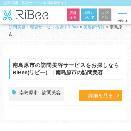
訪問美容・理容サービス全国検索サイト
店舗
掲載に
ログ
検索
ついて
イン
MENU
訪問美容・理容サービス検索 | RiBee
>
美容師情報
>
南島原
市
南島原市の訪問美容サービスをお探しなら
RiBee(リビー）｜南島原市の訪問美容
南島原市
訪問美容
詳細を見る