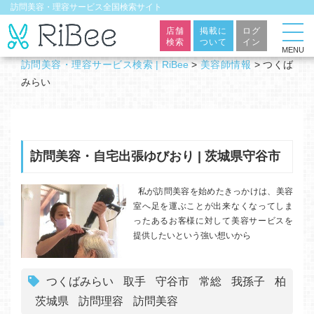
訪問美容・理容サービス全国検索サイト
店舗
掲載に
ログ
検索
ついて
イン
MENU
訪問美容・理容サービス検索 | RiBee
>
美容師情報
>
つくば
みらい
訪問美容・自宅出張ゆびおり | 茨城県守谷市
私が訪問美容を始めたきっかけは、美容
室へ足を運ぶことが出来なくなってしま
ったあるお客様に対して美容サービスを
提供したいという強い想いから
つくばみらい
取手
守谷市
常総
我孫子
柏
茨城県
訪問理容
訪問美容