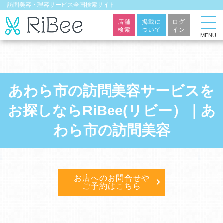
訪問美容・理容サービス全国検索サイト
店舗
掲載に
ログ
検索
ついて
イン
MENU
あわら市の訪問美容サービスを
お探しならRiBee(リビー）｜あ
わら市の訪問美容
お店へのお問合せや
ご予約はこちら