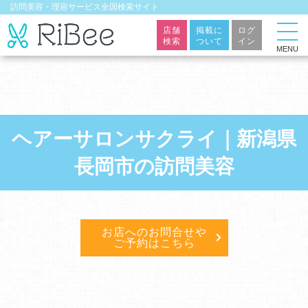
訪問美容・理容サービス全国検索サイト
店舗
掲載に
ログ
検索
ついて
イン
MENU
ヘアーサロンサクライ｜新潟県
長岡市の訪問美容
お店へのお問合せや
ご予約はこちら