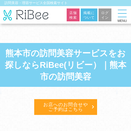
訪問美容・理容サービス全国検索サイト
店舗
掲載に
ログ
検索
ついて
イン
MENU
熊本市の訪問美容サービスをお
探しならRiBee(リビー）｜熊本
市の訪問美容
お店へのお問合せや
ご予約はこちら